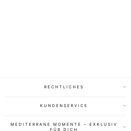
Ohrringe aus Muranoglas
CHAMA NAVARRO
1 Bewertung
42,00 €
RECHTLICHES
KUNDENSERVICE
MEDITERRANE MOMENTE – EXKLUSIV
FÜR DICH